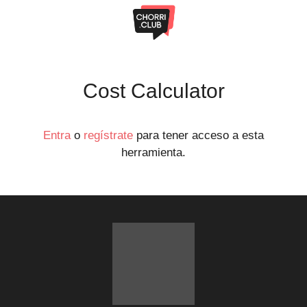
Saltar
al
contenido
Cost Calculator
Entra
o
regístrate
para tener acceso a esta
herramienta.