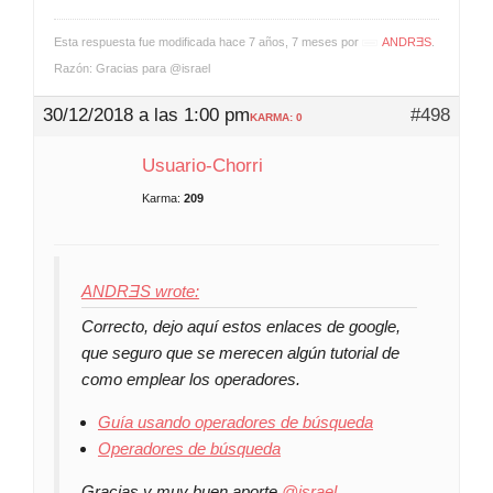
Esta respuesta fue modificada hace 7 años, 7 meses por
ANDRƎS
.
Razón: Gracias para @israel
30/12/2018 a las 1:00 pm
#498
KARMA: 0
Usuario-Chorri
Karma:
209
ANDRƎS wrote:
Correcto, dejo aquí estos enlaces de google,
que seguro que se merecen algún tutorial de
como emplear los operadores.
Guía usando operadores de búsqueda
Operadores de búsqueda
Gracias y muy buen aporte
@israel