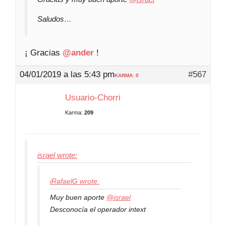
Saludos…
¡ Gracias
@ander
!
04/01/2019 a las 5:43 pm
#567
KARMA: 0
Usuario-Chorri
Karma:
209
israel wrote:
iRafaelG wrote:
Muy buen aporte
@israel
Desconocía el operador intext