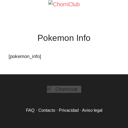
Saltar
al
contenido
Pokemon Info
[pokemon_info]
FAQ
·
Contacto
·
Privacidad
·
Aviso legal