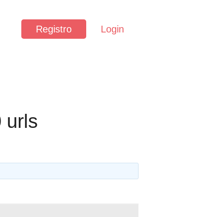
Registro
Login
 urls