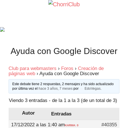
Saltar
al
contenido
Ayuda con Google Discover
Club para webmasters
›
Foros
›
Creación de
páginas web
›
Ayuda con Google Discover
Este debate tiene 2 respuestas, 2 mensajes y ha sido actualizado
por última vez el
hace 3 años, 7 meses
por
EdoVegas
.
Viendo 3 entradas - de la 1 a la 3 (de un total de 3)
Autor
Entradas
17/12/2022 a las 1:40 am
#40355
KARMA: 0