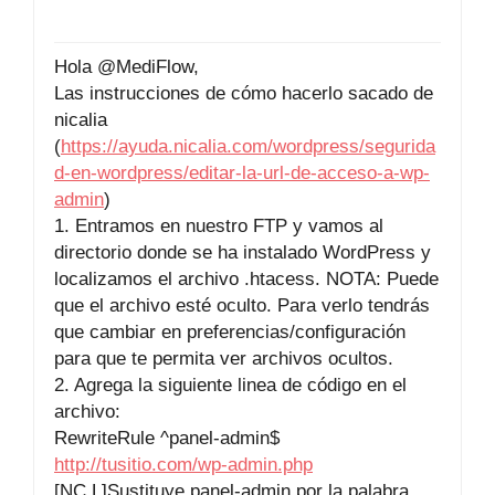
Hola @MediFlow,
Las instrucciones de cómo hacerlo sacado de
nicalia
(
https://ayuda.nicalia.com/wordpress/segurida
d-en-wordpress/editar-la-url-de-acceso-a-wp-
admin
)
1. Entramos en nuestro FTP y vamos al
directorio donde se ha instalado WordPress y
localizamos el archivo .htacess. NOTA: Puede
que el archivo esté oculto. Para verlo tendrás
que cambiar en preferencias/configuración
para que te permita ver archivos ocultos.
2. Agrega la siguiente linea de código en el
archivo:
RewriteRule ^panel-admin$
http://tusitio.com/wp-admin.php
[NC,L]Sustituye panel-admin por la palabra