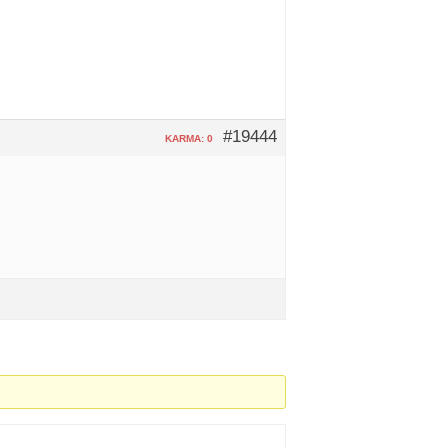
#19444
KARMA: 0