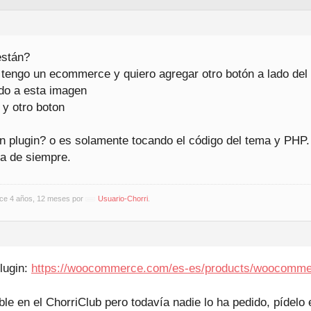
están?
tengo un ecommerce y quiero agregar otro botón a lado del 
ido a esta imagen
n plugin? o es solamente tocando el código del tema y PHP.
da de siempre.
ace 4 años, 12 meses por
Usuario-Chorri
.
lugin:
https://woocommerce.com/es-es/products/woocommer
le en el ChorriClub pero todavía nadie lo ha pedido, pídelo 