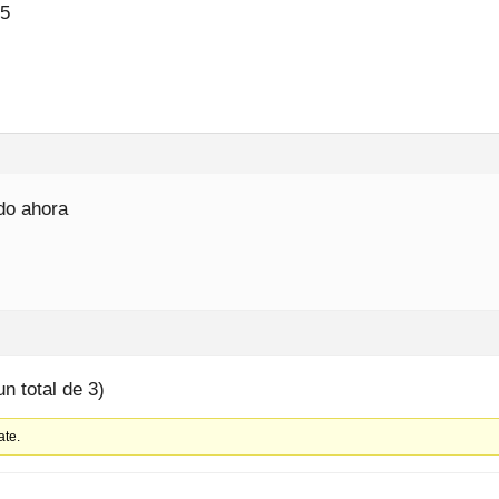
15
do ahora
un total de 3)
ate.