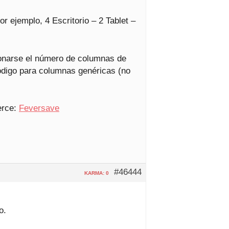
 ejemplo, 4 Escritorio – 2 Tablet –
onarse el número de columnas de
ódigo para columnas genéricas (no
erce:
Feversave
#46444
KARMA: 0
o.