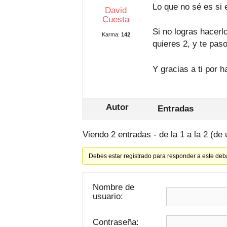
Lo que no sé es si
David
Cuesta
Si no logras hacer
Karma:
142
quieres 2, y te pas
Y gracias a ti por h
Autor
Entradas
Viendo 2 entradas - de la 1 a la 2 (de 
Debes estar registrado para responder a este deb
Nombre de
usuario:
Contraseña: