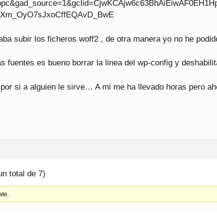
pc&gad_source=1&gclid=CjwKCAjw6c63BhAiEiwAF0EH
_Xm_OyO7sJxoCffEQAvD_BwE
a subir los ficheros woff2 , de otra manera yo no he podid
s fuentes es bueno borrar la linea del wp-config y deshabilit
 por si a alguien le sirve… A mi me ha llevado horas pero ah
un total de 7)
ate.