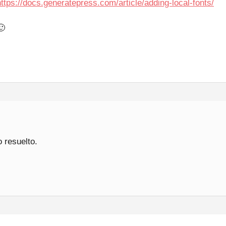
https://docs.generatepress.com/article/adding-local-fonts/
🙂
o resuelto.