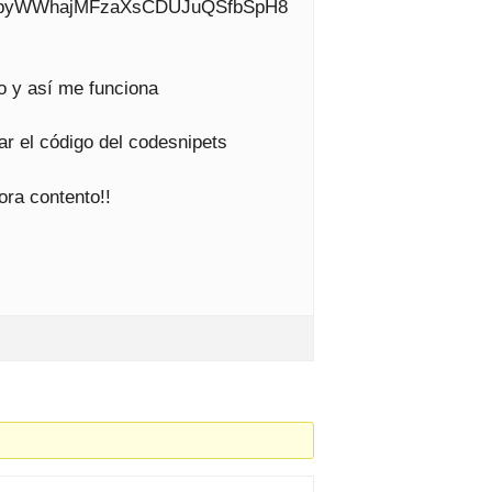
1HpyWWhajMFzaXsCDUJuQSfbSpH8
o y así me funciona
ar el código del codesnipets
ora contento!!