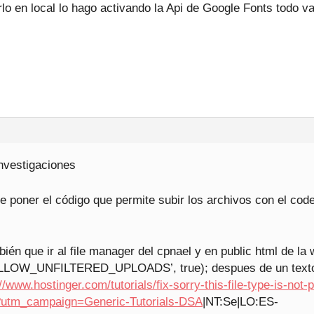
rlo en local lo hago activando la Api de Google Fonts todo va
nvestigaciones
que poner el código que permite subir los archivos con el co
bién que ir al file manager del cpnael y en public html de la
‘ALLOW_UNFILTERED_UPLOADS’, true); despues de un texto 
//www.hostinger.com/tutorials/fix-sorry-this-file-type-is-not
s?utm_campaign=Generic-Tutorials-DSA
|NT:Se|LO:ES-