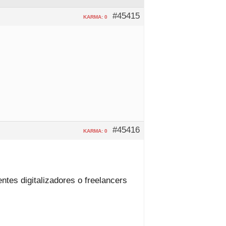
#45415
KARMA: 0
#45416
KARMA: 0
tes digitalizadores o freelancers