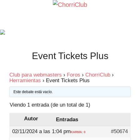
Saltar
al
contenido
Event Tickets Plus
Club para webmasters
›
Foros
›
ChorriClub
›
Herramientas
›
Event Tickets Plus
Este debate está vacío.
Viendo 1 entrada (de un total de 1)
Autor
Entradas
02/11/2024 a las 1:04 pm
#50674
KARMA: 0