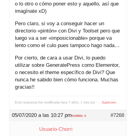
o lo otro o cómo poner esto y aquello, así que
imagínate xD)
Pero claro, si voy a conseguir hacer un
directorio «pintón» con Divi y Toolset pero que
luego va a ser «imposicionable» porque va
lento como el culo pues tampoco hago nada…
Por cierto, de cara a usar Divi, lo puedo
utilizar sobre GeneratePress como Elementor,
o necesito el theme específico de Divi? Que
nunca he sabido bien cómo funciona. Muchas
gracias!!
Esta respuesta fue modificada hace 7 años, 1 mes por
Superoeo
.
05/07/2020 a las 10:27 pm
#7268
KARMA: 0
Usuario-Chorri