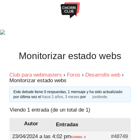
Saltar
al
contenido
Monitorizar estado webs
Club para webmasters
›
Foros
›
Desarrollo web
›
Monitorizar estado webs
Este debate tiene 0 respuestas, 1 mensaje y ha sido actualizado
por última vez el
hace 2 años, 3 meses
por
jordieste
.
Viendo 1 entrada (de un total de 1)
Autor
Entradas
23/04/2024 a las 4:02 pm
#48749
KARMA: 0