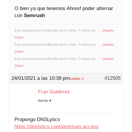
O bien ya que tenemos Ahresf poder alternar
con
Semrush
Esta respuesta fue modificada hace 5 años, 7 meses por
Usuario-
Chorri
.
Esta respuesta fue modificada hace 5 años, 7 meses por
Usuario-
Chorri
.
Esta respuesta fue modificada hace 5 años, 7 meses por
Usuario-
Chorri
.
24/01/2021 a las 10:39 pm
#12505
KARMA: 0
Fran Gutiérrez
Karma:
4
Propongo DNSLytics
https://dnslytics.com/premium-access