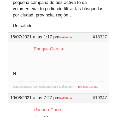
pequeña campaña de ads activa te da
volumen exacto pudiendo filtrar las búsquedas
por ciudad, provincia, región…
Un saludo
15/07/2021 a las 1:17 pm
#18327
KARMA: 0
Enrique Garcia
N
Esta respuesta fue modificada hace 5 años por
Enrique Garcia
.
10/08/2021 a las 7:27 pm
#19347
KARMA: 0
Usuario-Chorri