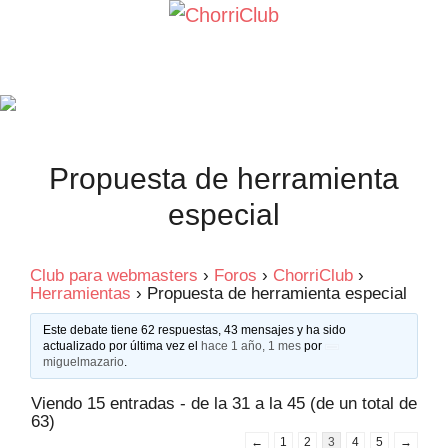
Saltar
al
contenido
Propuesta de herramienta
especial
Club para webmasters
›
Foros
›
ChorriClub
›
Herramientas
›
Propuesta de herramienta especial
Este debate tiene 62 respuestas, 43 mensajes y ha sido
actualizado por última vez el
hace 1 año, 1 mes
por
miguelmazario
.
Viendo 15 entradas - de la 31 a la 45 (de un total de
63)
←
1
2
3
4
5
→