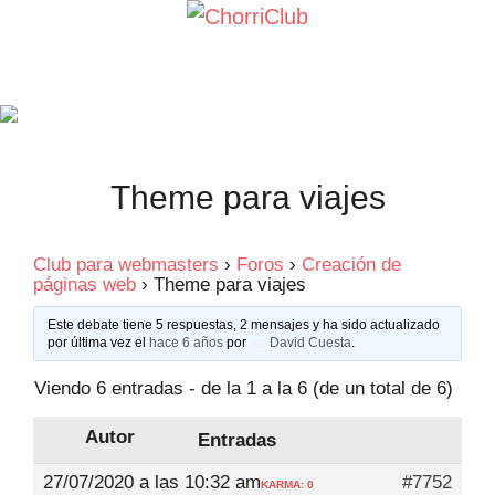
Saltar
al
contenido
Theme para viajes
Club para webmasters
›
Foros
›
Creación de
páginas web
›
Theme para viajes
Este debate tiene 5 respuestas, 2 mensajes y ha sido actualizado
por última vez el
hace 6 años
por
David Cuesta
.
Viendo 6 entradas - de la 1 a la 6 (de un total de 6)
Autor
Entradas
27/07/2020 a las 10:32 am
#7752
KARMA: 0