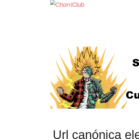
Saltar
al
contenido
Url canónica el