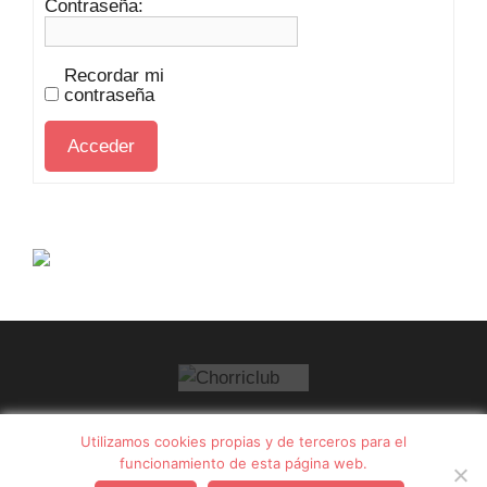
Contraseña:
Recordar mi
contraseña
Acceder
Utilizamos cookies propias y de terceros para el
FAQ
·
Contacto
·
Privacidad
·
Aviso legal
funcionamiento de esta página web.
Registro
Login