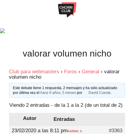
Saltar
al
contenido
valorar volumen nicho
Club para webmasters
›
Foros
›
General
›
valorar
volumen nicho
Este debate tiene 1 respuesta, 2 mensajes y ha sido actualizado
por última vez el
hace 6 años, 5 meses
por
David Cuesta
.
Viendo 2 entradas - de la 1 a la 2 (de un total de 2)
Autor
Entradas
23/02/2020 a las 8:11 pm
#3363
KARMA: 0