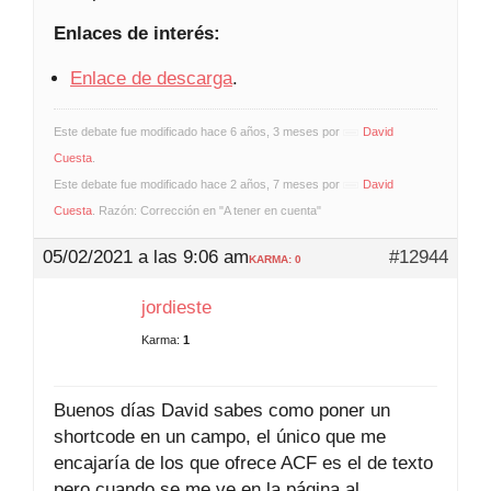
Enlaces de interés:
Enlace de descarga
.
Este debate fue modificado hace 6 años, 3 meses por
David
Cuesta
.
Este debate fue modificado hace 2 años, 7 meses por
David
Cuesta
. Razón: Corrección en "A tener en cuenta"
05/02/2021 a las 9:06 am
#12944
KARMA: 0
jordieste
Karma:
1
Buenos días David sabes como poner un
shortcode en un campo, el único que me
encajaría de los que ofrece ACF es el de texto
pero cuando se me ve en la página al