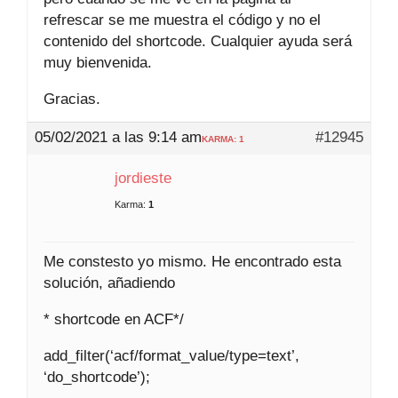
refrescar se me muestra el código y no el
contenido del shortcode. Cualquier ayuda será
muy bienvenida.
Gracias.
05/02/2021 a las 9:14 am
#12945
KARMA: 1
jordieste
Karma:
1
Me constesto yo mismo. He encontrado esta
solución, añadiendo
* shortcode en ACF*/
add_filter(‘acf/format_value/type=text’,
‘do_shortcode’);