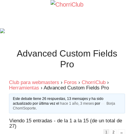
Saltar
al
contenido
Advanced Custom Fields
Pro
Club para webmasters
›
Foros
›
ChorriClub
›
Herramientas
›
Advanced Custom Fields Pro
Este debate tiene 26 respuestas, 13 mensajes y ha sido
actualizado por última vez el
hace 1 año, 3 meses
por
Borja
ChorriSoporte
.
Viendo 15 entradas - de la 1 a la 15 (de un total de
27)
1
2
→