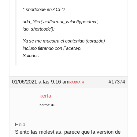
* shortcode en ACF*/
add_filter(‘acf/format_value/type=text’,
‘do_shortcode’);
Ya se me muestra el contenido (corazón)
incluso filtrando con Facetwp.
Saludos
01/06/2021 a las 9:16 am
#17374
KARMA: 0
kerta
Karma:
41
Hola
Siento las molestias, parece que la version de