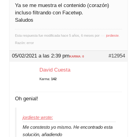
Ya se me muestra el contenido (corazón)
incluso filtrando con Facetwp.
Saludos
Esta respuesta fue modificada hace 5 años, 6 meses por
jordieste
.
Razón: error
05/02/2021 a las 2:39 pm
#12954
KARMA: 0
David Cuesta
Karma:
142
Oh genial!
jordieste wrote:
Me constesto yo mismo. He encontrado esta
solución, añadiendo