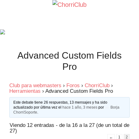
Saltar
al
contenido
Advanced Custom Fields
Pro
Club para webmasters
›
Foros
›
ChorriClub
›
Herramientas
›
Advanced Custom Fields Pro
Este debate tiene 26 respuestas, 13 mensajes y ha sido
actualizado por última vez el
hace 1 año, 3 meses
por
Borja
ChorriSoporte
.
Viendo 12 entradas - de la 16 a la 27 (de un total de
27)
←
1
2