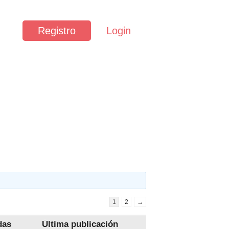
Registro
Login
1
2
→
das
Última publicación