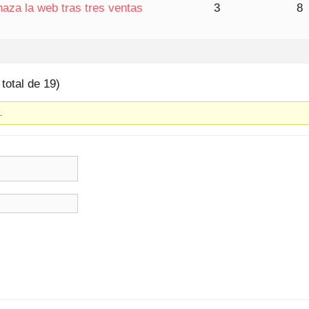
aza la web tras tres ventas
3
8
total de 19)
.