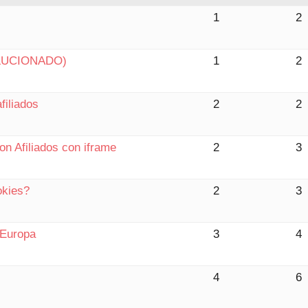
1
2
SOLUCIONADO)
1
2
filiados
2
2
n Afiliados con iframe
2
3
okies?
2
3
 Europa
3
4
4
6