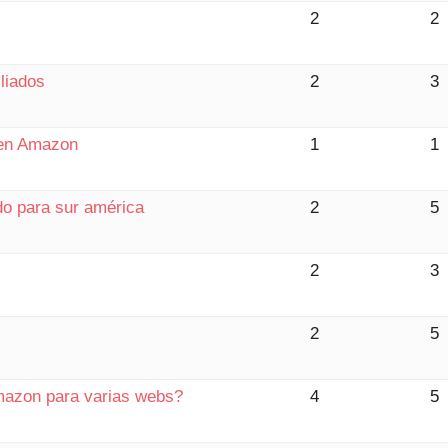
2
2
liados
2
3
 en Amazon
1
1
do para sur américa
2
5
2
3
2
5
Amazon para varias webs?
4
5