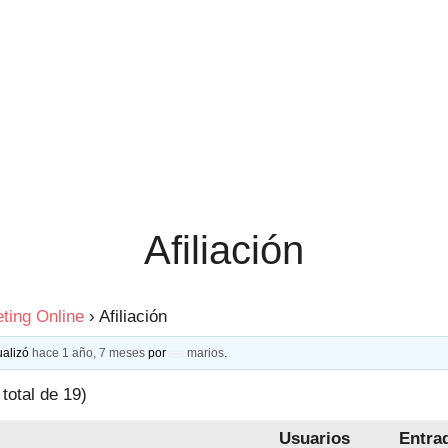
Afiliación
ting Online
›
Afiliación
ualizó
hace 1 año, 7 meses
por
marios
.
total de 19)
Usuarios
Entra