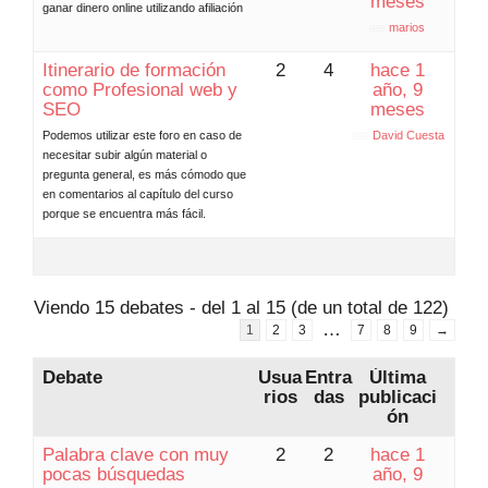
meses
ganar dinero online utilizando afiliación
marios
Itinerario de formación
2
4
hace 1
como Profesional web y
año, 9
SEO
meses
Podemos utilizar este foro en caso de
David Cuesta
necesitar subir algún material o
pregunta general, es más cómodo que
en comentarios al capítulo del curso
porque se encuentra más fácil.
Viendo 15 debates - del 1 al 15 (de un total de 122)
…
1
2
3
7
8
9
→
Debate
Usua
Entra
Última
rios
das
publicaci
ón
Palabra clave con muy
2
2
hace 1
pocas búsquedas
año, 9