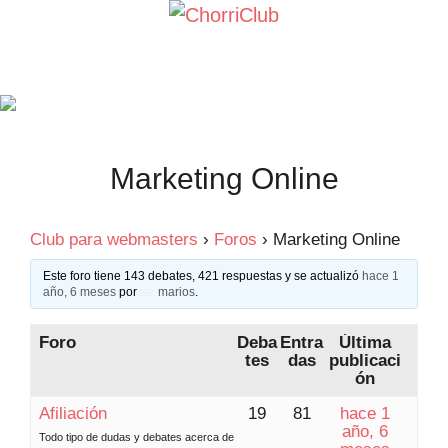
Saltar
al
contenido
Marketing Online
Club para webmasters
›
Foros
›
Marketing Online
Este foro tiene 143 debates, 421 respuestas y se actualizó
hace 1
año, 6 meses
por
marios
.
Foro
Deba
Entra
Última
tes
das
publicaci
ón
Afiliación
19
81
hace 1
año, 6
Todo tipo de dudas y debates acerca de