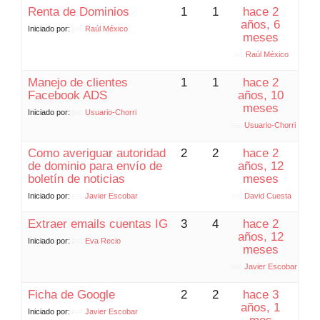
Renta de Dominios
1
1
hace 2
años, 6
Iniciado por:
Raúl México
meses
Raúl México
Manejo de clientes
1
1
hace 2
Facebook ADS
años, 10
meses
Iniciado por:
Usuario-Chorri
Usuario-Chorri
Como averiguar autoridad
2
2
hace 2
de dominio para envío de
años, 12
boletín de noticias
meses
Iniciado por:
Javier Escobar
David Cuesta
Extraer emails cuentas IG
3
4
hace 2
años, 12
Iniciado por:
Eva Recio
meses
Javier Escobar
Ficha de Google
2
2
hace 3
años, 1
Iniciado por:
Javier Escobar