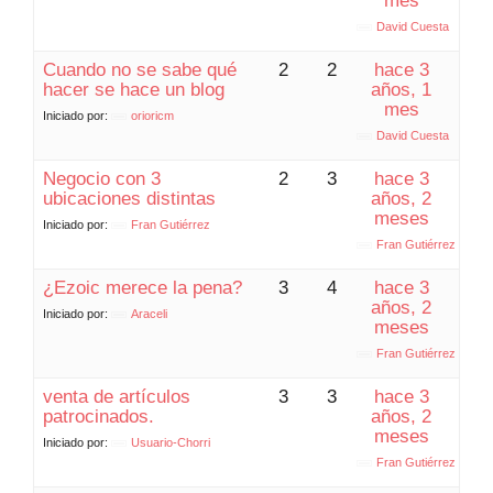
mes
David Cuesta
Cuando no se sabe qué
2
2
hace 3
hacer se hace un blog
años, 1
mes
Iniciado por:
orioricm
David Cuesta
Negocio con 3
2
3
hace 3
ubicaciones distintas
años, 2
meses
Iniciado por:
Fran Gutiérrez
Fran Gutiérrez
¿Ezoic merece la pena?
3
4
hace 3
años, 2
Iniciado por:
Araceli
meses
Fran Gutiérrez
venta de artículos
3
3
hace 3
patrocinados.
años, 2
meses
Iniciado por:
Usuario-Chorri
Fran Gutiérrez